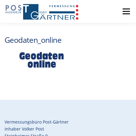
Zum
Inhalt
Menü
springen
LEISTUNGEN
DAS BÜRO
SERVICES
Geodaten_online
RECHTLICHE BASIS
TEAM
Vermessungsbüro Post-Gärtner
Inhaber Volker Post
Steinheimer Straße 9