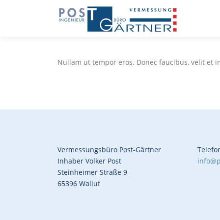
Zum
Inhalt
springen
Nullam ut tempor eros. Donec faucibus, velit et imp
Vermessungsbüro Post-Gärtner
Telefo
Inhaber Volker Post
info@p
Steinheimer Straße 9
65396 Walluf