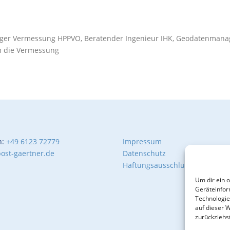
diger Vermessung HPPVO, Beratender Ingenieur IHK, Geodatenmana
m die Vermessung
n:
+49 6123 72779
Impressum
ost-gaertner.de
Datenschutz
Haftungsausschluß
Um dir ein 
Geräteinfor
Technologie
auf dieser 
zurückziehs